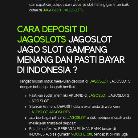
dan dapatkan jackpot dari website slot fishing game terbaik
cuma di
JAGOSLOT
JAGOSLOTS
CARA DEPOSIT DI
JAGOSLOTS
JAGOSLOT
JAGO SLOT GAMPANG
MENANG DAN PASTI BAYAR
DI INDONESIA ?
sangat mudah untuk melakukan deposit di
JAGOSLOT
JAGOSLOTS
dengan beberapa langkah berikut :
Pastikan sudah memiliki AKUN/ID di
JAGOSLOT
JAGOSLOTS
JAGO SLOT
Silahkan ke menu DEPOSIT dalam akun anda di web kami
JAGOSLOT
JAGOSLOTS
ada berbagai pilihan di
JAGOSLOT
untuk mempermudah anda
melakukan transaksi deposit
Bisa transfer ke BERBAGAI PILIHAN BANK besar di
INDONESIA, bisa gunakan
VOUCHER88
, terdapat pilihan juga