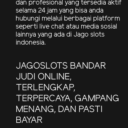
dan profesional yang tersedia aktif
selama 24 jam yang bisa anda
hubungi melalui berbagai platform
seperti live chat atau media sosial
lainnya yang ada di Jago slots
indonesia.
JAGOSLOTS BANDAR
JUDI ONLINE,
TERLENGKAP,
TERPERCAYA, GAMPANG
MENANG, DAN PASTI
BAYAR