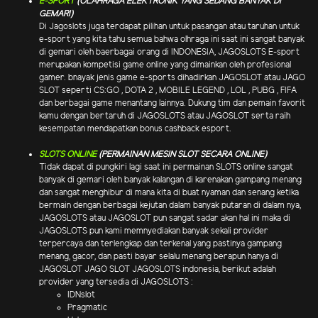
E-SPORT
(OLAHRAGA ELEKTRONIK YANG SEDANG BANYAK DI
GEMARI)
Di Jagoslots juga terdapat pilihan untuk pasangan atau taruhan untuk
e-sport yang kita tahu semua bahwa olhraga ini saat ini sangat banyak
di gemari oleh baerbagai orang di INDONESIA, JAGOSLOTS E-sport
merupakan kompetisi game online yang dimainkan oleh profesional
gamer. bnayak jenis game e-sports dihadirkan JAGOSLOT atau JAGO
SLOT seperti CS:GO , DOTA 2 , MOBILE LEGEND , LOL , PUBG , FIFA
dan berbagai game menantang lainnya. Dukung tim dan pemain favorit
kamu dengan bertaruh di JAGOSLOTS atau JAGOSLOT serta raih
kesempatan mendapatkan bonus cashback esport.
SLOTS ONLINE
(PERMAINAN MESIN SLOT SECARA ONLINE)
Tidak dapat di pungkiri lagi saat ini permainan SLOTS online sangat
banyak di gemari oleh banyak kalangan di karenakan gampang menang
dan sangat menghibur di mana kita di buat nyaman dan senang ketika
bermain dengan berbagai kejutan dalam banyak putaran di dalam nya,
JAGOSLOTS atau JAGOSLOT pun sangat sadar akan hal ini maka di
JAGOSLOTS pun kami memnyediakan banyak sekali provider
terpercaya dan terlengkap dan terkenal yang pastinya gampang
menang, gacor, dan pasti bayar selalu menang berapun hanya di
JAGOSLOT JAGO SLOT JAGOSLOTS indonesia, berikut adalah
provider yang tersedia di JAGOSLOTS :
IDNslot
Pragmatic