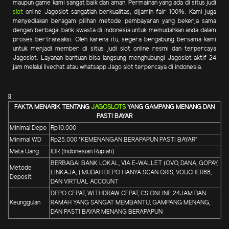
maupun game kami sangat baik dan aman. Permainan yang ada di situs judi
slot
online Jagoslot sangatlah berkualitas, dijamin fair 100%. Kami juga
menyediakan beragam pilihan metode pembayaran yang bekerja sama
dengan berbagai bank swasta di indonesia untuk memudahkan anda dalam
proses bertransaksi. Oleh karena itu, segera bergabung bersama kami
untuk menjadi member di situs judi slot online resmi dan terpercaya
Jagoslot. Layanan bantuan bisa langsung menghubungi Jagoslot aktif 24
jam melalui livechat atau whatsapp Jago slot terpercaya di indonesia.
g
FAKTA MENARIK TENTANG
JAGOSLOTS
YANG GAMPANG MENANG DAN
PASTI BAYAR
Minimal Depo
Rp10.000
Minimal WD
Rp25.000 *KEMENANGAN BERAPAPUN PASTI BAYAR*
Mata Uang
IDR (Indonesian Rupiah)
BERBAGAI BANK LOKAL, VIA E-WALLET (OVO, DANA, GOPAY,
Metode
LINKAJA, ) MUDAH DEPO HANYA SCAN QRIS, VOUCHER88,
Deposit
DAN VIRTUAL ACCOUNT
DEPO CEPAT, WITHDRAW CEPAT, CS ONLINE 24JAM DAN
Keunggulan
RAMAH YANG SANGAT MEMBANTU, GAMPANG MENANG,
DAN PASTI BAYAR MENANG BERAPAPUN