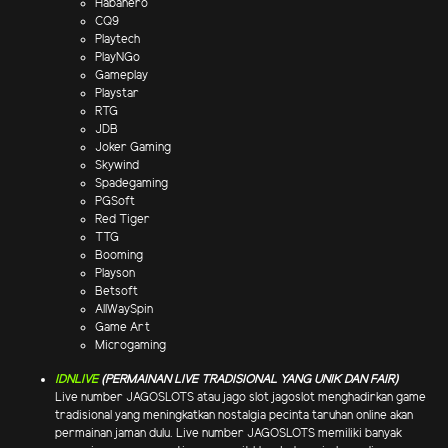
Habanero
CQ9
Playtech
PlayNGo
Gameplay
Playstar
RTG
JDB
Joker Gaming
Skywind
Spadegaming
PGSoft
Red Tiger
TTG
Booming
Playson
Betsoft
AllWaySpin
Game Art
Microgaming
IDNLIVE
(PERMAINAN LIVE TRADISIONAL YANG UNIK DAN FAIR)
Live number JAGOSLOTS atau jago slot jagoslot menghadirkan game
tradisional yang meningkatkan nostalgia pecinta taruhan online akan
permainan jaman dulu. Live number JAGOSLOTS memiliki banyak