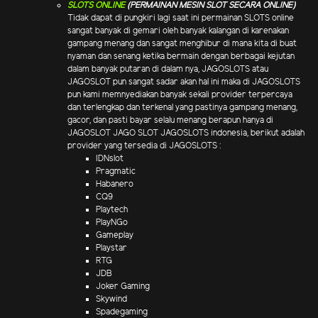
SLOTS ONLINE
(PERMAINAN MESIN SLOT SECARA ONLINE)
Tidak dapat di pungkiri lagi saat ini permainan SLOTS online
sangat banyak di gemari oleh banyak kalangan di karenakan
gampang menang dan sangat menghibur di mana kita di buat
nyaman dan senang ketika bermain dengan berbagai kejutan
dalam banyak putaran di dalam nya, JAGOSLOTS atau
JAGOSLOT pun sangat sadar akan hal ini maka di JAGOSLOTS
pun kami memnyediakan banyak sekali provider terpercaya
dan terlengkap dan terkenal yang pastinya gampang menang,
gacor, dan pasti bayar selalu menang berapun hanya di
JAGOSLOT JAGO SLOT JAGOSLOTS indonesia, berikut adalah
provider yang tersedia di JAGOSLOTS :
IDNslot
Pragmatic
Habanero
CQ9
Playtech
PlayNGo
Gameplay
Playstar
RTG
JDB
Joker Gaming
Skywind
Spadegaming