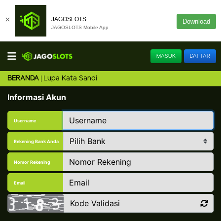
×
JAGOSLOTS
Download
JAGOSLOTS Mobile App
MASUK
DAFTAR
Lupa Kata Sandi
BERANDA
Informasi Akun
Username
Rekening Bank Anda
Nomor Rekening
Email