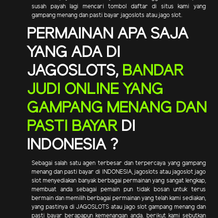
susah payah lagi mencari tombol daftar di situs kami yang
gampang menang dan pasti bayar jagoslots atau jago slot.
PERMAINAN APA SAJA
YANG ADA DI
JAGOSLOTS,
BANDAR
JUDI ONLINE YANG
GAMPANG MENANG DAN
PASTI BAYAR
DI
INDONESIA ?
Sebagai salah satu agen terbesar dan terpercaya yang gampang
menang dan pasti bayar di INDONESIA, jagoslots atau jagoslot jago
slot menyediakan banyak berbagai permainan yang sangat lengkap,
membuat anda sebagai pemain pun tidak bosan untuk terus
bermain dan memilih berbagai permainan yang telah kami sediakan,
yang pastinya di JAGOSLOTS atau jago slot gampang menang dan
pasti bayar berapapun kemenangan anda. berikut kami sebutkan