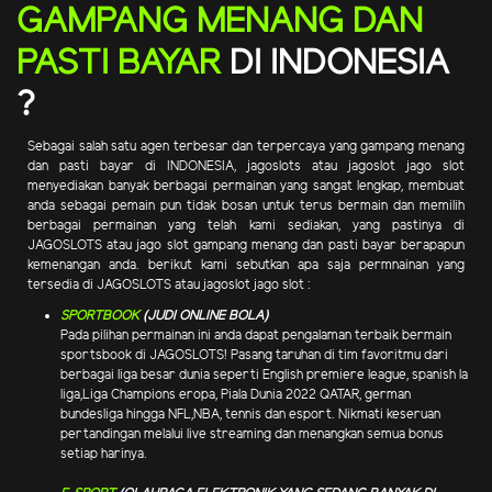
GAMPANG MENANG DAN
PASTI BAYAR
DI INDONESIA
?
Sebagai salah satu agen terbesar dan terpercaya yang gampang menang
dan pasti bayar di INDONESIA, jagoslots atau jagoslot jago slot
menyediakan banyak berbagai permainan yang sangat lengkap, membuat
anda sebagai pemain pun tidak bosan untuk terus bermain dan memilih
berbagai permainan yang telah kami sediakan, yang pastinya di
JAGOSLOTS atau jago slot gampang menang dan pasti bayar berapapun
kemenangan anda. berikut kami sebutkan apa saja permnainan yang
tersedia di JAGOSLOTS atau jagoslot jago slot :
SPORTBOOK
(JUDI ONLINE BOLA)
Pada pilihan permainan ini anda dapat pengalaman terbaik bermain
sportsbook di JAGOSLOTS! Pasang taruhan di tim favoritmu dari
berbagai liga besar dunia seperti English premiere league, spanish la
liga,Liga Champions eropa, Piala Dunia 2022 QATAR, german
bundesliga hingga NFL,NBA, tennis dan esport. Nikmati keseruan
pertandingan melalui live streaming dan menangkan semua bonus
setiap harinya.