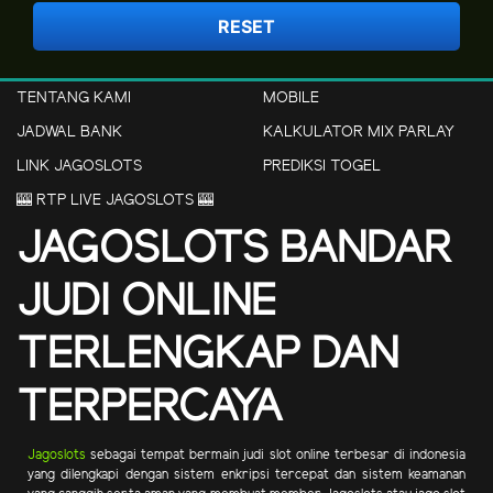
RESET
TENTANG KAMI
MOBILE
JADWAL BANK
KALKULATOR MIX PARLAY
LINK JAGOSLOTS
PREDIKSI TOGEL
🎰 RTP LIVE JAGOSLOTS 🎰
JAGOSLOTS BANDAR
JUDI ONLINE
TERLENGKAP DAN
TERPERCAYA
Jagoslots
sebagai tempat bermain judi slot online terbesar di indonesia
yang dilengkapi dengan sistem enkripsi tercepat dan sistem keamanan