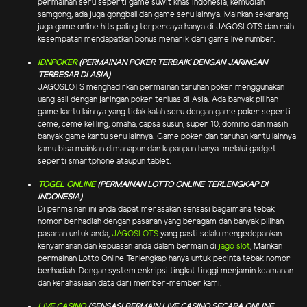
permainan seru seperti game suwit khas Indonesia, kemudian
samgong, ada juga gongball dan game seru lainnya. Mainkan sekarang
juga game online hits paling terpercaya hanya di JAGOSLOTS dan raih
kesempatan mendapatkan bonus menarik dari game live number.
IDNPOKER
(PERMAINAN POKER TERBAIK DENGAN JARINGAN
TERBESAR DI ASIA)
JAGOSLOTS menghadirkan permainan taruhan poker menggunakan
uang asli dengan jaringan poker terluas di Asia. Ada banyak pilihan
game kartu lainnya yang tidak kalah seru dengan game poker seperti
ceme, ceme keliling, omaha, capsa susun, super 10, domino dan masih
banyak game kartu seru lainnya. Game poker dan taruhan kartu lainnya
kamu bisa mainkan dimanapun dan kapanpun hanya .melalui gadget
seperti smartphone ataupun tablet.
TOGEL ONLINE
(PERMAINAN LOTTO ONLINE TERLENGKAP DI
INDONESIA)
Di permainan ini anda dapat merasakan sensasi bagaimana tebak
nomor berhadiah dengan pasaran yang beragam dan banyak pilihan
pasaran untuk anda,
JAGOSLOTS
yang pasti selalu mengedepankan
kenyamanan dan kepuasan anda dalam bermain di
jago slot
, Mainkan
permainan Lotto Online Terlengkap hanya untuk pecinta tebak nomor
berhadiah. Dengan system enkripsi tingkat tinggi menjamin keamanan
dan kerahasiaan data dari member-member kami.
LIVE CASINO
(SENSASI BERMAIN LIVE CASINO SECARA ONLINE